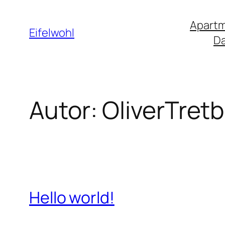
Zum
Apartm
Inhalt
Eifelwohl
D
springen
Autor:
OliverTretb
Hello world!